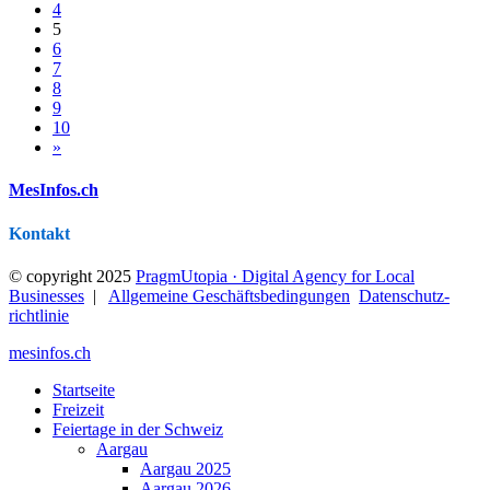
4
5
6
7
8
9
10
»
MesInfos.ch
Kontakt
© copyright 2025
PragmUtopia · Digital Agency for Local
Businesses
|
Allgemeine Geschäftsbedingungen
Datenschutz­
richtlinie
mesinfos.ch
Startseite
Freizeit
Feiertage in der Schweiz
Aargau
Aargau 2025
Aargau 2026