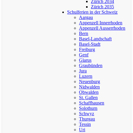
Zürich 2034
Zürich 2035
Schulferien in der Schweiz
Aargau
Appenzell Innerrhoden
Appenzell Ausserrhoden
Bern
Basel-Landschaft
Basel-Stadt
Freiburg
Genf
Glarus
Graubünden
Jura
Luzern
Neuenburg
Nidwalden
Obwalden
St. Gallen
Schaffhausen
Solothurn
Schwyz
Thurgau
Tessin
Uri