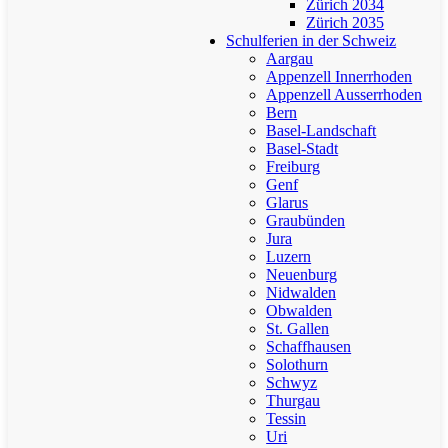
Zürich 2034
Zürich 2035
Schulferien in der Schweiz
Aargau
Appenzell Innerrhoden
Appenzell Ausserrhoden
Bern
Basel-Landschaft
Basel-Stadt
Freiburg
Genf
Glarus
Graubünden
Jura
Luzern
Neuenburg
Nidwalden
Obwalden
St. Gallen
Schaffhausen
Solothurn
Schwyz
Thurgau
Tessin
Uri