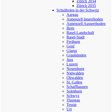
Zürich 2034
Zürich 2035
Schulferien in der Schweiz
Aargau
Appenzell Innerrhoden
Appenzell Ausserrhoden
Bern
Basel-Landschaft
Basel-Stadt
Freiburg
Genf
Glarus
Graubünden
Jura
Luzern
Neuenburg
Nidwalden
Obwalden
St. Gallen
Schaffhausen
Solothurn
Schwyz
Thurgau
Tessin
Uri