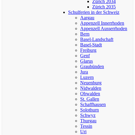
Zürich 2034
Zürich 2035
Schulferien in der Schweiz
Aargau
Appenzell Innerrhoden
Appenzell Ausserrhoden
Bern
Basel-Landschaft
Basel-Stadt
Freiburg
Genf
Glarus
Graubünden
Jura
Luzern
Neuenburg
Nidwalden
Obwalden
St. Gallen
Schaffhausen
Solothurn
Schwyz
Thurgau
Tessin
Uri