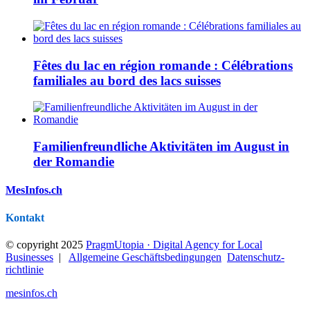
Fêtes du lac en région romande : Célébrations
familiales au bord des lacs suisses
Familienfreundliche Aktivitäten im August in
der Romandie
MesInfos.ch
Kontakt
© copyright 2025
PragmUtopia · Digital Agency for Local
Businesses
|
Allgemeine Geschäftsbedingungen
Datenschutz­
richtlinie
mesinfos.ch