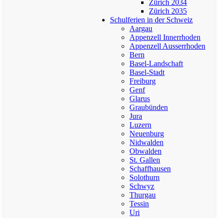
Zürich 2034
Zürich 2035
Schulferien in der Schweiz
Aargau
Appenzell Innerrhoden
Appenzell Ausserrhoden
Bern
Basel-Landschaft
Basel-Stadt
Freiburg
Genf
Glarus
Graubünden
Jura
Luzern
Neuenburg
Nidwalden
Obwalden
St. Gallen
Schaffhausen
Solothurn
Schwyz
Thurgau
Tessin
Uri