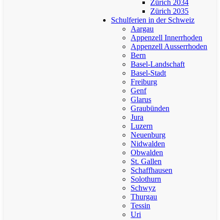
Zürich 2034
Zürich 2035
Schulferien in der Schweiz
Aargau
Appenzell Innerrhoden
Appenzell Ausserrhoden
Bern
Basel-Landschaft
Basel-Stadt
Freiburg
Genf
Glarus
Graubünden
Jura
Luzern
Neuenburg
Nidwalden
Obwalden
St. Gallen
Schaffhausen
Solothurn
Schwyz
Thurgau
Tessin
Uri