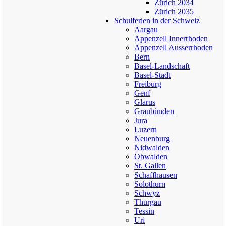
Zürich 2034
Zürich 2035
Schulferien in der Schweiz
Aargau
Appenzell Innerrhoden
Appenzell Ausserrhoden
Bern
Basel-Landschaft
Basel-Stadt
Freiburg
Genf
Glarus
Graubünden
Jura
Luzern
Neuenburg
Nidwalden
Obwalden
St. Gallen
Schaffhausen
Solothurn
Schwyz
Thurgau
Tessin
Uri