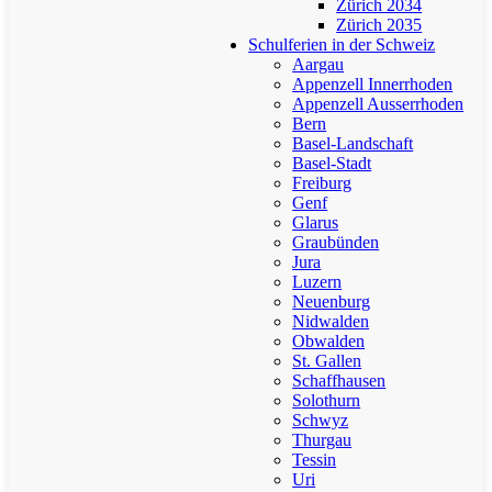
Zürich 2034
Zürich 2035
Schulferien in der Schweiz
Aargau
Appenzell Innerrhoden
Appenzell Ausserrhoden
Bern
Basel-Landschaft
Basel-Stadt
Freiburg
Genf
Glarus
Graubünden
Jura
Luzern
Neuenburg
Nidwalden
Obwalden
St. Gallen
Schaffhausen
Solothurn
Schwyz
Thurgau
Tessin
Uri