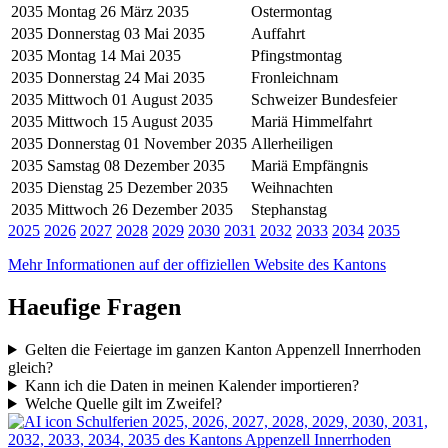
2035
Montag 26 März 2035
Ostermontag
2035
Donnerstag 03 Mai 2035
Auffahrt
2035
Montag 14 Mai 2035
Pfingstmontag
2035
Donnerstag 24 Mai 2035
Fronleichnam
2035
Mittwoch 01 August 2035
Schweizer Bundesfeier
2035
Mittwoch 15 August 2035
Mariä Himmelfahrt
2035
Donnerstag 01 November 2035
Allerheiligen
2035
Samstag 08 Dezember 2035
Mariä Empfängnis
2035
Dienstag 25 Dezember 2035
Weihnachten
2035
Mittwoch 26 Dezember 2035
Stephanstag
2025
2026
2027
2028
2029
2030
2031
2032
2033
2034
2035
Mehr Informationen auf der offiziellen Website des Kantons
Haeufige Fragen
Gelten die Feiertage im ganzen Kanton Appenzell Innerrhoden
gleich?
Kann ich die Daten in meinen Kalender importieren?
Welche Quelle gilt im Zweifel?
Schulferien 2025, 2026, 2027, 2028, 2029, 2030, 2031,
2032, 2033, 2034, 2035 des Kantons Appenzell Innerrhoden