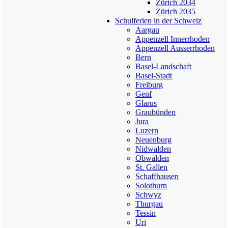
Zürich 2034
Zürich 2035
Schulferien in der Schweiz
Aargau
Appenzell Innerrhoden
Appenzell Ausserrhoden
Bern
Basel-Landschaft
Basel-Stadt
Freiburg
Genf
Glarus
Graubünden
Jura
Luzern
Neuenburg
Nidwalden
Obwalden
St. Gallen
Schaffhausen
Solothurn
Schwyz
Thurgau
Tessin
Uri