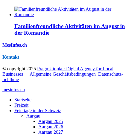
Familienfreundliche Aktivitäten im August in
der Romandie
MesInfos.ch
Kontakt
© copyright 2025
PragmUtopia · Digital Agency for Local
Businesses
|
Allgemeine Geschäftsbedingungen
Datenschutz­
richtlinie
mesinfos.ch
Startseite
Freizeit
Feiertage in der Schweiz
Aargau
Aargau 2025
Aargau 2026
Aargau 2027