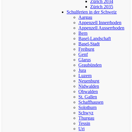
Zürich 2034
Zürich 2035
Schulferien in der Schweiz
Aargau
Appenzell Innerrhoden
Appenzell Ausserrhoden
Bern
Basel-Landschaft
Basel-Stadt
Freiburg
Genf
Glarus
Graubünden
Jura
Luzern
Neuenburg
Nidwalden
Obwalden
St. Gallen
Schaffhausen
Solothurn
Schwyz
Thurgau
Tessin
Uri