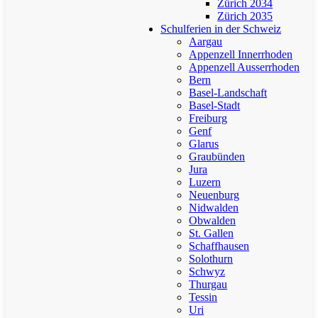
Zürich 2034
Zürich 2035
Schulferien in der Schweiz
Aargau
Appenzell Innerrhoden
Appenzell Ausserrhoden
Bern
Basel-Landschaft
Basel-Stadt
Freiburg
Genf
Glarus
Graubünden
Jura
Luzern
Neuenburg
Nidwalden
Obwalden
St. Gallen
Schaffhausen
Solothurn
Schwyz
Thurgau
Tessin
Uri