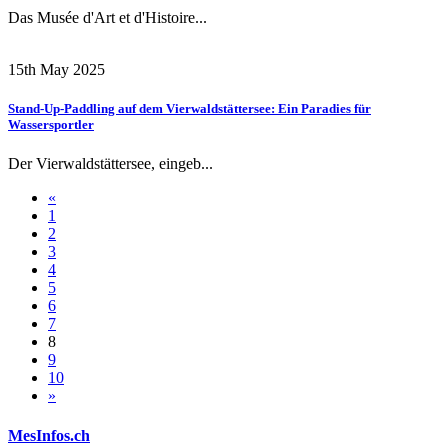
Das Musée d'Art et d'Histoire...
15th May 2025
Stand-Up-Paddling auf dem Vierwaldstättersee: Ein Paradies für
Wassersportler
Der Vierwaldstättersee, eingeb...
«
1
2
3
4
5
6
7
8
9
10
»
MesInfos.ch