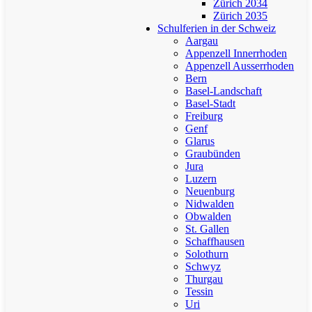
Zürich 2034
Zürich 2035
Schulferien in der Schweiz
Aargau
Appenzell Innerrhoden
Appenzell Ausserrhoden
Bern
Basel-Landschaft
Basel-Stadt
Freiburg
Genf
Glarus
Graubünden
Jura
Luzern
Neuenburg
Nidwalden
Obwalden
St. Gallen
Schaffhausen
Solothurn
Schwyz
Thurgau
Tessin
Uri