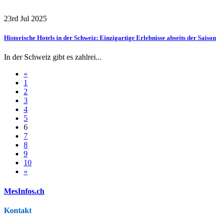
23rd Jul 2025
Historische Hotels in der Schweiz: Einzigartige Erlebnisse abseits der Saison
In der Schweiz gibt es zahlrei...
«
1
2
3
4
5
6
7
8
9
10
»
MesInfos.ch
Kontakt