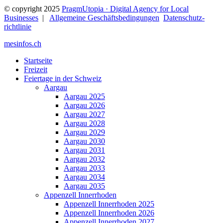
© copyright 2025
PragmUtopia · Digital Agency for Local
Businesses
|
Allgemeine Geschäftsbedingungen
Datenschutz­
richtlinie
mesinfos.ch
Startseite
Freizeit
Feiertage in der Schweiz
Aargau
Aargau 2025
Aargau 2026
Aargau 2027
Aargau 2028
Aargau 2029
Aargau 2030
Aargau 2031
Aargau 2032
Aargau 2033
Aargau 2034
Aargau 2035
Appenzell Innerrhoden
Appenzell Innerrhoden 2025
Appenzell Innerrhoden 2026
Appenzell Innerrhoden 2027