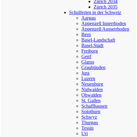
Zürich 2034
Zürich 2035
Schulferien in der Schweiz
Aargau
Appenzell Innerrhoden
Appenzell Ausserrhoden
Bern
Basel-Landschaft
Basel-Stadt
Freiburg
Genf
Glarus
Graubünden
Jura
Luzern
Neuenburg
Nidwalden
Obwalden
St. Gallen
Schaffhausen
Solothurn
Schwyz
Thurgau
Tessin
Uri