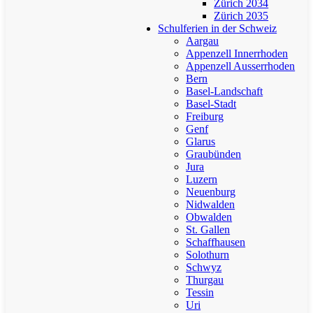
Zürich 2034
Zürich 2035
Schulferien in der Schweiz
Aargau
Appenzell Innerrhoden
Appenzell Ausserrhoden
Bern
Basel-Landschaft
Basel-Stadt
Freiburg
Genf
Glarus
Graubünden
Jura
Luzern
Neuenburg
Nidwalden
Obwalden
St. Gallen
Schaffhausen
Solothurn
Schwyz
Thurgau
Tessin
Uri