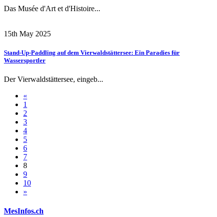
Das Musée d'Art et d'Histoire...
15th May 2025
Stand-Up-Paddling auf dem Vierwaldstättersee: Ein Paradies für
Wassersportler
Der Vierwaldstättersee, eingeb...
«
1
2
3
4
5
6
7
8
9
10
»
MesInfos.ch