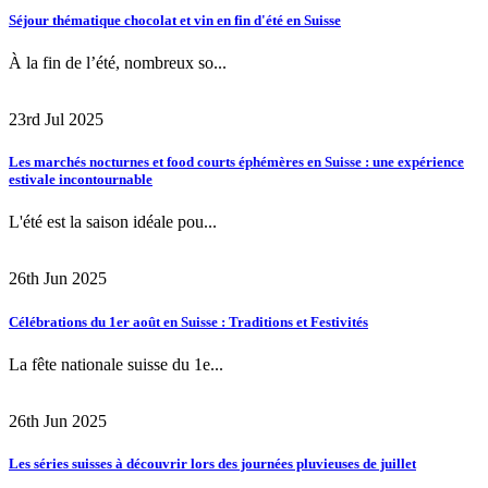
Séjour thématique chocolat et vin en fin d'été en Suisse
À la fin de l’été, nombreux so...
23rd Jul 2025
Les marchés nocturnes et food courts éphémères en Suisse : une expérience
estivale incontournable
L'été est la saison idéale pou...
26th Jun 2025
Célébrations du 1er août en Suisse : Traditions et Festivités
La fête nationale suisse du 1e...
26th Jun 2025
Les séries suisses à découvrir lors des journées pluvieuses de juillet