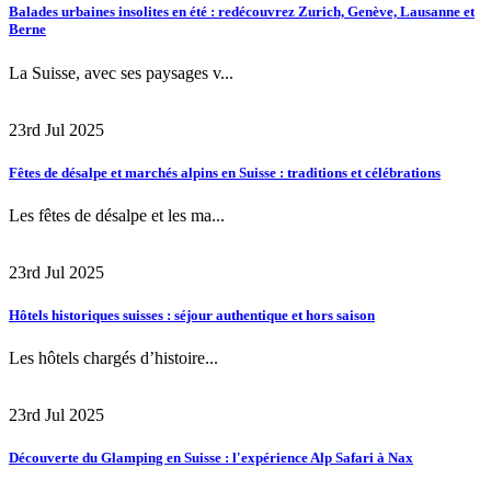
Balades urbaines insolites en été : redécouvrez Zurich, Genève, Lausanne et
Berne
La Suisse, avec ses paysages v...
23rd Jul 2025
Fêtes de désalpe et marchés alpins en Suisse : traditions et célébrations
Les fêtes de désalpe et les ma...
23rd Jul 2025
Hôtels historiques suisses : séjour authentique et hors saison
Les hôtels chargés d’histoire...
23rd Jul 2025
Découverte du Glamping en Suisse : l'expérience Alp Safari à Nax