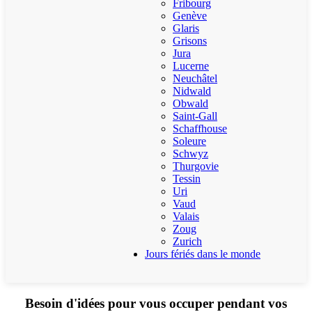
Fribourg
Genève
Glaris
Grisons
Jura
Lucerne
Neuchâtel
Nidwald
Obwald
Saint-Gall
Schaffhouse
Soleure
Schwyz
Thurgovie
Tessin
Uri
Vaud
Valais
Zoug
Zurich
Jours fériés dans le monde
Besoin d'idées pour vous occuper pendant vos