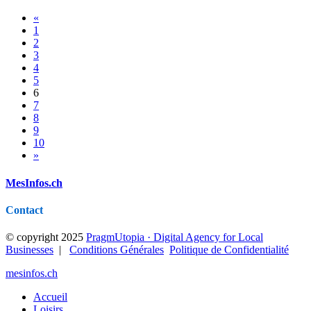
«
1
2
3
4
5
6
7
8
9
10
»
MesInfos.ch
Contact
© copyright 2025
PragmUtopia · Digital Agency for Local
Businesses
|
Conditions Générales
Politique de Confidentialité
mesinfos.ch
Accueil
Loisirs