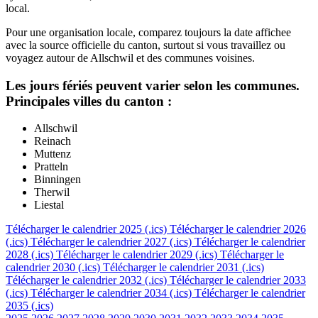
local.
Pour une organisation locale, comparez toujours la date affichee
avec la source officielle du canton, surtout si vous travaillez ou
voyagez autour de Allschwil et des communes voisines.
Les jours fériés peuvent varier selon les communes.
Principales villes du canton :
Allschwil
Reinach
Muttenz
Pratteln
Binningen
Therwil
Liestal
Télécharger le calendrier 2025 (.ics)
Télécharger le calendrier 2026
(.ics)
Télécharger le calendrier 2027 (.ics)
Télécharger le calendrier
2028 (.ics)
Télécharger le calendrier 2029 (.ics)
Télécharger le
calendrier 2030 (.ics)
Télécharger le calendrier 2031 (.ics)
Télécharger le calendrier 2032 (.ics)
Télécharger le calendrier 2033
(.ics)
Télécharger le calendrier 2034 (.ics)
Télécharger le calendrier
2035 (.ics)