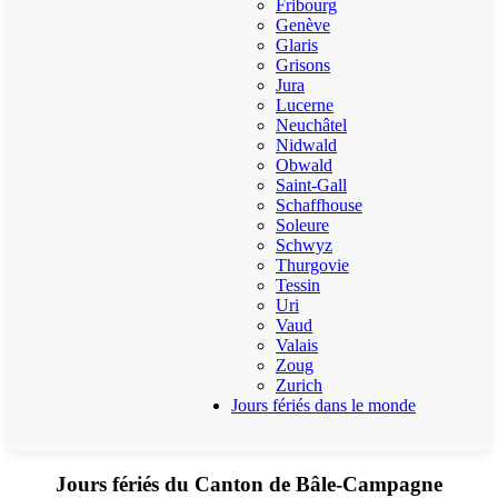
Fribourg
Genève
Glaris
Grisons
Jura
Lucerne
Neuchâtel
Nidwald
Obwald
Saint-Gall
Schaffhouse
Soleure
Schwyz
Thurgovie
Tessin
Uri
Vaud
Valais
Zoug
Zurich
Jours fériés dans le monde
Jours fériés du Canton de Bâle-Campagne