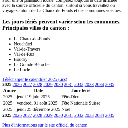
Pour une organisation locale, comparez toujours la date affichee
avec la source officielle du canton, surtout si vous travaillez ou
voyagez autour de La Chaux-de-Fonds et des communes voisines.
Les jours fériés peuvent varier selon les communes.
Principales villes du canton :
La Chaux-de-Fonds
Neuchâtel
Val-de-Travers
Val-de-Ruz
Boudry
La Grande Béroche
Le Locle
Télécharger le calendrier 2025 (.ics)
2025
2026
2027
2028
2029
2030
2031
2032
2033
2034
2035
Année
Date
Jour férié
2025
jeudi 19 juin 2025
Fête-Dieu
2025
vendredi 01 août 2025
Fête Nationale Suisse
2025
jeudi 25 décembre 2025
Noël
2025
2026
2027
2028
2029
2030
2031
2032
2033
2034
2035
Plus d'informations sur le site officiel du canton