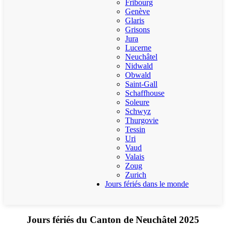
Fribourg
Genève
Glaris
Grisons
Jura
Lucerne
Neuchâtel
Nidwald
Obwald
Saint-Gall
Schaffhouse
Soleure
Schwyz
Thurgovie
Tessin
Uri
Vaud
Valais
Zoug
Zurich
Jours fériés dans le monde
Jours fériés du Canton de Neuchâtel 2025