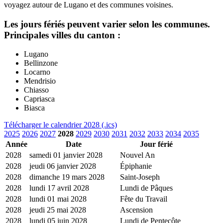
voyagez autour de Lugano et des communes voisines.
Les jours fériés peuvent varier selon les communes.
Principales villes du canton :
Lugano
Bellinzone
Locarno
Mendrisio
Chiasso
Capriasca
Biasca
Télécharger le calendrier 2028 (.ics)
2025
2026
2027
2028
2029
2030
2031
2032
2033
2034
2035
Année
Date
Jour férié
2028
samedi 01 janvier 2028
Nouvel An
2028
jeudi 06 janvier 2028
Épiphanie
2028
dimanche 19 mars 2028
Saint-Joseph
2028
lundi 17 avril 2028
Lundi de Pâques
2028
lundi 01 mai 2028
Fête du Travail
2028
jeudi 25 mai 2028
Ascension
2028
lundi 05 juin 2028
Lundi de Pentecôte