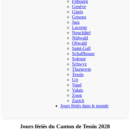
Fribourg
Genève
Glaris
Grisons
Jura
Lucerne
Neuchâtel
Nidwald
Obwald
Saint-Gall
Schaffhouse
Soleure
Schwyz
Thurgovie
Tessin
Uri
Vaud
Valais
Zoug
Zurich
Jours fériés dans le monde
Jours fériés du Canton de Tessin 2028