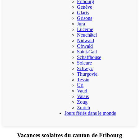
Fribourg
Genève
Glaris
Grisons
Jura
Lucerne
Neuchâtel
Nidwald
Obwald
Saint-Gall
Schaffhouse
Soleure
Schwyz
Thurgovie
Tessin
Uri
Vaud
Valais
Zoug
Zurich
Jours fériés dans le monde
Vacances scolaires du canton de Fribourg