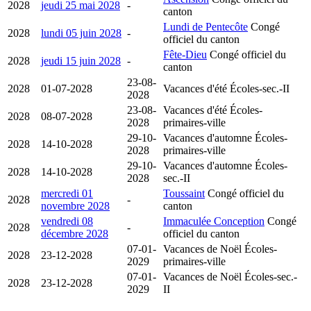
2028
jeudi 25 mai 2028
-
canton
Lundi de Pentecôte
Congé
2028
lundi 05 juin 2028
-
officiel du canton
Fête-Dieu
Congé officiel du
2028
jeudi 15 juin 2028
-
canton
23-08-
2028
01-07-2028
Vacances d'été
Écoles-sec.-II
2028
23-08-
Vacances d'été
Écoles-
2028
08-07-2028
2028
primaires-ville
29-10-
Vacances d'automne
Écoles-
2028
14-10-2028
2028
primaires-ville
29-10-
Vacances d'automne
Écoles-
2028
14-10-2028
2028
sec.-II
mercredi 01
Toussaint
Congé officiel du
2028
-
novembre 2028
canton
vendredi 08
Immaculée Conception
Congé
2028
-
décembre 2028
officiel du canton
07-01-
Vacances de Noël
Écoles-
2028
23-12-2028
2029
primaires-ville
07-01-
Vacances de Noël
Écoles-sec.-
2028
23-12-2028
2029
II