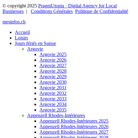
© copyright 2025
PragmUtopia · Digital Agency for Local
Businesses
|
Conditions Générales
Politique de Confidentialité
mesinfos.ch
Accueil
Loisirs
Jours fériés en Suisse
Argovie
Argovie 2025
Argovie 2026
Argovie 2027
Argovie 2028
Argovie 2029
Argovie 2030
Argovie 2031
Argovie 2032
Argovie 2033
Argovie 2034
Argovie 2035
Appenzell Rhodes-Intérieures
Appenzell Rhodes-Intérieures 2025
Appenzell Rhodes-Intérieures 2026
Appenzell Rhodes-Intérieures 2027
Appenzell Rhodes-Intérieures 2028