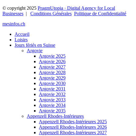
© copyright 2025
PragmUtopia · Digital Agency for Local
Businesses
|
Conditions Générales
Politique de Confidentialité
mesinfos.ch
Accueil
Loisirs
Jours fériés en Suisse
Argovie
Argovie 2025
Argovie 2026
Argovie 2027
Argovie 2028
Argovie 2029
Argovie 2030
Argovie 2031
Argovie 2032
Argovie 2033
Argovie 2034
Argovie 2035
Appenzell Rhodes-Intérieures
Appenzell Rhodes-Intérieures 2025
Appenzell Rhodes-Intérieures 2026
Appenzell Rhodes-Intérieures 2027