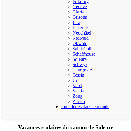
Fribourg
Genève
Glaris
Grisons
Jura
Lucerne
Neuchâtel
Nidwald
Obwald
Saint-Gall
Schaffhouse
Soleure
Schwyz
Thurgovie
Tessin
Uri
Vaud
Valais
Zoug
Zurich
Jours fériés dans le monde
Vacances scolaires du canton de Soleure