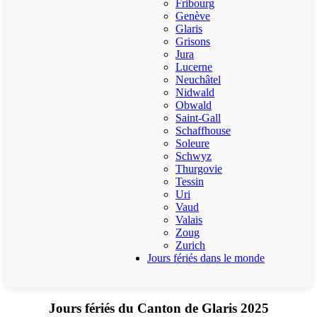
Fribourg
Genève
Glaris
Grisons
Jura
Lucerne
Neuchâtel
Nidwald
Obwald
Saint-Gall
Schaffhouse
Soleure
Schwyz
Thurgovie
Tessin
Uri
Vaud
Valais
Zoug
Zurich
Jours fériés dans le monde
Jours fériés du Canton de Glaris 2025