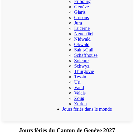
Fribourg
Genève
Glaris
Grisons
Jura
Lucerne
Neuchâtel
Nidwald
Obwald
Saint-Gall
Schaffhouse
Soleure
Schwyz
Thurgovie
Tessin
Uri
Vaud
Valais
Zoug
Zurich
Jours fériés dans le monde
Jours fériés du Canton de Genève 2027