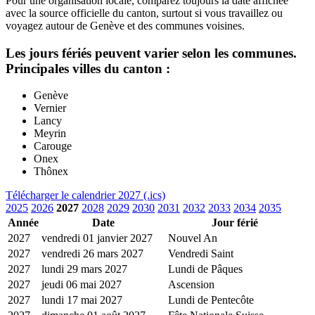
Pour une organisation locale, comparez toujours la date affichee
avec la source officielle du canton, surtout si vous travaillez ou
voyagez autour de Genève et des communes voisines.
Les jours fériés peuvent varier selon les communes.
Principales villes du canton :
Genève
Vernier
Lancy
Meyrin
Carouge
Onex
Thônex
Télécharger le calendrier 2027 (.ics)
2025
2026
2027
2028
2029
2030
2031
2032
2033
2034
2035
Année
Date
Jour férié
2027
vendredi 01 janvier 2027
Nouvel An
2027
vendredi 26 mars 2027
Vendredi Saint
2027
lundi 29 mars 2027
Lundi de Pâques
2027
jeudi 06 mai 2027
Ascension
2027
lundi 17 mai 2027
Lundi de Pentecôte