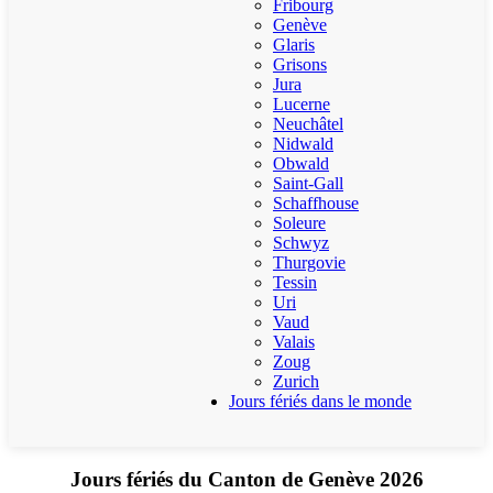
Fribourg
Genève
Glaris
Grisons
Jura
Lucerne
Neuchâtel
Nidwald
Obwald
Saint-Gall
Schaffhouse
Soleure
Schwyz
Thurgovie
Tessin
Uri
Vaud
Valais
Zoug
Zurich
Jours fériés dans le monde
Jours fériés du Canton de Genève 2026