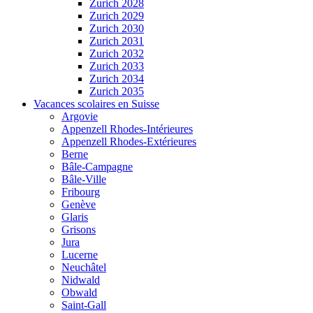
Zurich 2028
Zurich 2029
Zurich 2030
Zurich 2031
Zurich 2032
Zurich 2033
Zurich 2034
Zurich 2035
Vacances scolaires en Suisse
Argovie
Appenzell Rhodes-Intérieures
Appenzell Rhodes-Extérieures
Berne
Bâle-Campagne
Bâle-Ville
Fribourg
Genève
Glaris
Grisons
Jura
Lucerne
Neuchâtel
Nidwald
Obwald
Saint-Gall