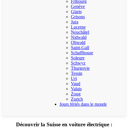
Fribourg
Genève
Glaris
Grisons
Jura
Lucerne
Neuchâtel
Nidwald
Obwald
Saint-Gall
Schaffhouse
Soleure
Schwyz
Thurgovie
Tessin
Uri
Vaud
Valais
Zoug
Zurich
Jours fériés dans le monde
Découvrir la Suisse en voiture électrique :