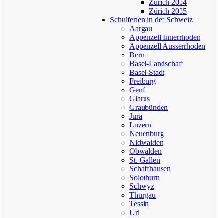
Zürich 2034
Zürich 2035
Schulferien in der Schweiz
Aargau
Appenzell Innerrhoden
Appenzell Ausserrhoden
Bern
Basel-Landschaft
Basel-Stadt
Freiburg
Genf
Glarus
Graubünden
Jura
Luzern
Neuenburg
Nidwalden
Obwalden
St. Gallen
Schaffhausen
Solothurn
Schwyz
Thurgau
Tessin
Uri