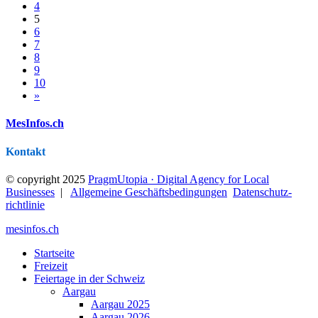
4
5
6
7
8
9
10
»
MesInfos.ch
Kontakt
© copyright 2025
PragmUtopia · Digital Agency for Local
Businesses
|
Allgemeine Geschäftsbedingungen
Datenschutz­
richtlinie
mesinfos.ch
Startseite
Freizeit
Feiertage in der Schweiz
Aargau
Aargau 2025
Aargau 2026