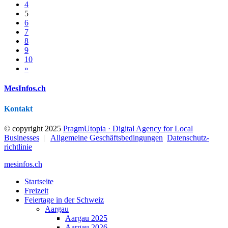
4
5
6
7
8
9
10
»
MesInfos.ch
Kontakt
© copyright 2025
PragmUtopia · Digital Agency for Local
Businesses
|
Allgemeine Geschäftsbedingungen
Datenschutz­
richtlinie
mesinfos.ch
Startseite
Freizeit
Feiertage in der Schweiz
Aargau
Aargau 2025
Aargau 2026