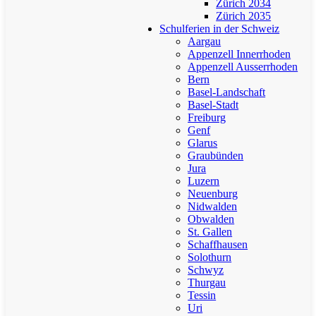
Zürich 2034
Zürich 2035
Schulferien in der Schweiz
Aargau
Appenzell Innerrhoden
Appenzell Ausserrhoden
Bern
Basel-Landschaft
Basel-Stadt
Freiburg
Genf
Glarus
Graubünden
Jura
Luzern
Neuenburg
Nidwalden
Obwalden
St. Gallen
Schaffhausen
Solothurn
Schwyz
Thurgau
Tessin
Uri