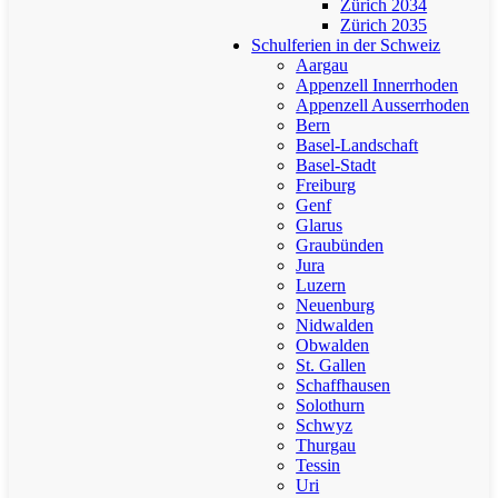
Zürich 2034
Zürich 2035
Schulferien in der Schweiz
Aargau
Appenzell Innerrhoden
Appenzell Ausserrhoden
Bern
Basel-Landschaft
Basel-Stadt
Freiburg
Genf
Glarus
Graubünden
Jura
Luzern
Neuenburg
Nidwalden
Obwalden
St. Gallen
Schaffhausen
Solothurn
Schwyz
Thurgau
Tessin
Uri