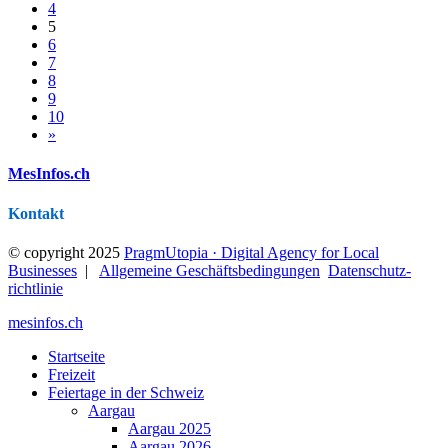
4
5
6
7
8
9
10
»
MesInfos.ch
Kontakt
© copyright 2025
PragmUtopia · Digital Agency for Local
Businesses
|
Allgemeine Geschäftsbedingungen
Datenschutz­
richtlinie
mesinfos.ch
Startseite
Freizeit
Feiertage in der Schweiz
Aargau
Aargau 2025
Aargau 2026