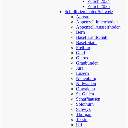
Zürich 2034
Zürich 2035
Schulferien in der Schweiz
Aargau
Appenzell Innerrhoden
Appenzell Ausserrhoden
Bern
Basel-Landschaft
Basel-Stadt
Freiburg
Genf
Glarus
Graubünden
Jura
Luzern
Neuenburg
Nidwalden
Obwalden
St. Gallen
Schaffhausen
Solothurn
Schwyz
Thurgau
Tessin
Uri