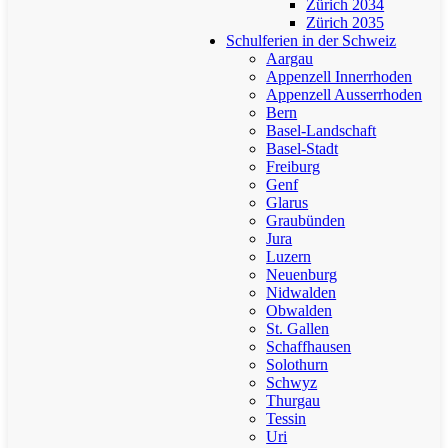
Zürich 2034
Zürich 2035
Schulferien in der Schweiz
Aargau
Appenzell Innerrhoden
Appenzell Ausserrhoden
Bern
Basel-Landschaft
Basel-Stadt
Freiburg
Genf
Glarus
Graubünden
Jura
Luzern
Neuenburg
Nidwalden
Obwalden
St. Gallen
Schaffhausen
Solothurn
Schwyz
Thurgau
Tessin
Uri