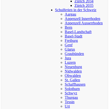
Zürich 2034
Zürich 2035
Schulferien in der Schweiz
Aargau
Appenzell Innerrhoden
Appenzell Ausserrhoden
Bern
Basel-Landschaft
Basel-Stadt
Freiburg
Genf
Glarus
Graubünden
Jura
Luzern
Neuenburg
Nidwalden
Obwalden
St. Gallen
Schaffhausen
Solothurn
Schwyz
Thurgau
Tessin
Uri