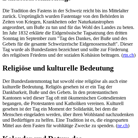
Die Tradition des Fastens in der Schweiz reicht bis ins Mittelalter
zurück. Ursprünglich wurden Fastentage von den Behörden in
Zeiten von Kriegen, Krankheiten oder Naturkatastrophen
angeordnet, um Buße zu tun und für das Wohl des Landes zu beten.
Im Jahr 1832 erklärte die Eidgenössische Tagsatzung den dritten
Sonntag im September zum "Tag des Dankes, der Buße und des
Gebets für die gesamte Schweizerische Eidgenossenschaft". Dieser
Tag wurde als Bundesfasten bezeichnet und sollte zur Förderung
des religiösen Friedens und der sozialen Kohäsion beitragen. (
rtn.ch
)
Religiöse und kulturelle Bedeutung
Der Bundesfastenmontag hat sowohl eine religiöse als auch eine
kulturelle Bedeutung. Religiös gesehen ist er ein Tag der
Dankbarkeit, Buße und des Gebets. In den protestantischen
Kantonen wird dieser Tag oft mit ökumenischen Gottesdiensten
begangen, die Protestanten und Katholiken vereinen. Kulturell
gesehen ist der Tag ein Moment der Solidarität, bei dem die
Menschen eingeladen werden, über ihren Wohlstand nachzudenken
und Bedürftigen zu helfen. Eine Tradition ist es, die eingesparten
Mittel aus dem Fasten für wohltätige Zwecke zu spenden. (
ne.ch
)