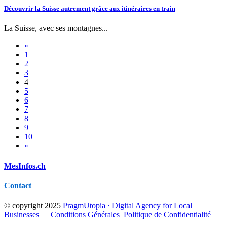
Découvrir la Suisse autrement grâce aux itinéraires en train
La Suisse, avec ses montagnes...
«
1
2
3
4
5
6
7
8
9
10
»
MesInfos.ch
Contact
© copyright 2025
PragmUtopia · Digital Agency for Local
Businesses
|
Conditions Générales
Politique de Confidentialité