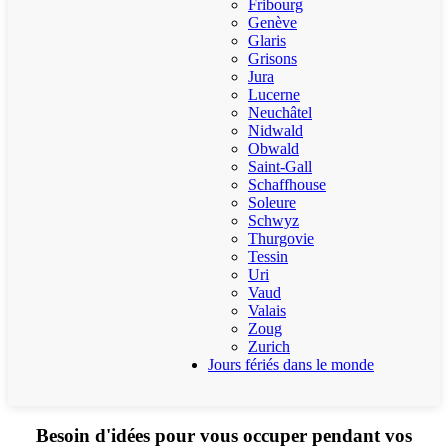
Fribourg
Genève
Glaris
Grisons
Jura
Lucerne
Neuchâtel
Nidwald
Obwald
Saint-Gall
Schaffhouse
Soleure
Schwyz
Thurgovie
Tessin
Uri
Vaud
Valais
Zoug
Zurich
Jours fériés dans le monde
Besoin d'idées pour vous occuper pendant vos