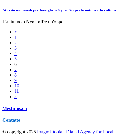
Attività autunnali per famiglie a Nyon: Scopri la natura e la cultura
L'autunno a Nyon offre un'oppo...
«
1
2
3
4
5
6
7
8
9
10
11
»
MesInfos.ch
Contatto
© copyright 2025
PragmUtopia · Digital Agency for Local