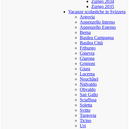
Zurigo 2034
Zurigo 2035
Vacanze scolastiche in Svizzera
Argovia
Appenzello Interno
Appenzello Esterno
Berna
Basilea Campagna
Basilea Città
Friburgo
Ginevra
Glarona
Grigioni
Giura
Lucerna
Neuchâtel
Nidvaldo
Obvaldo
San Gallo
Sciaffusa
Soletta
Svitto
Turgovia
Ticino
Uri