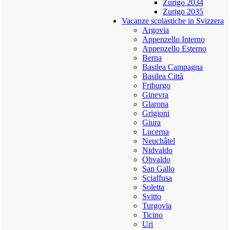
Zurigo 2034
Zurigo 2035
Vacanze scolastiche in Svizzera
Argovia
Appenzello Interno
Appenzello Esterno
Berna
Basilea Campagna
Basilea Città
Friburgo
Ginevra
Glarona
Grigioni
Giura
Lucerna
Neuchâtel
Nidvaldo
Obvaldo
San Gallo
Sciaffusa
Soletta
Svitto
Turgovia
Ticino
Uri