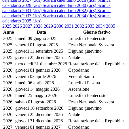
calendario 2027 (.ics)
Scarica calendario 2028 (.ics)
Scarica
calendario 2029 (.ics)
Scarica calendario 2030 (.ics)
Scarica
calendario 2031 (.ics)
Scarica calendario 2032 (.ics)
Scarica
calendario 2033 (.ics)
Scarica calendario 2034 (.ics)
Scarica
calendario 2035 (.ics)
2025
2026
2027
2028
2029
2030
2031
2032
2033
2034
2035
Anno
Data
Giorno festivo
2025
lunedì 09 giugno 2025
Lunedì di Pentecoste
2025
venerdì 01 agosto 2025
Festa Nazionale Svizzera
2025
giovedì 11 settembre 2025
Digiuno ginevrino
2025
giovedì 25 dicembre 2025
Natale
2025
mercoledì 31 dicembre 2025
Restaurazione della Repubblica
2026
giovedì 01 gennaio 2026
Capodanno
2026
venerdì 03 aprile 2026
Venerdì Santo
2026
lunedì 06 aprile 2026
Lunedì di Pasqua
2026
giovedì 14 maggio 2026
Ascensione
2026
lunedì 25 maggio 2026
Lunedì di Pentecoste
2026
sabato 01 agosto 2026
Festa Nazionale Svizzera
2026
giovedì 10 settembre 2026
Digiuno ginevrino
2026
venerdì 25 dicembre 2026
Natale
2026
giovedì 31 dicembre 2026
Restaurazione della Repubblica
2027
venerdì 01 gennaio 2027
Capodanno