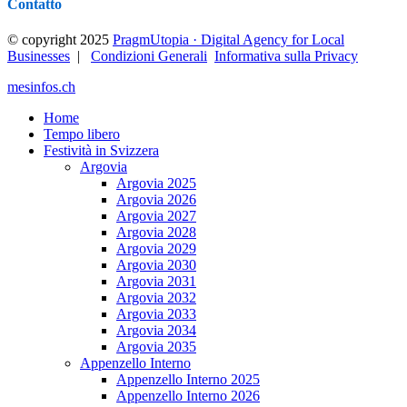
Contatto
© copyright 2025
PragmUtopia · Digital Agency for Local
Businesses
|
Condizioni Generali
Informativa sulla Privacy
mesinfos.ch
Home
Tempo libero
Festività in Svizzera
Argovia
Argovia 2025
Argovia 2026
Argovia 2027
Argovia 2028
Argovia 2029
Argovia 2030
Argovia 2031
Argovia 2032
Argovia 2033
Argovia 2034
Argovia 2035
Appenzello Interno
Appenzello Interno 2025
Appenzello Interno 2026