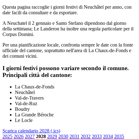
Questa pagina raccoglie i giorni festivi di Neuchâtel per anno, con
date facili da consultare e da esportare.
A Neuchatel il 2 gennaio e Santo Stefano dipendono dal giorno
della settimana; Le Landeron ha inoltre una regola particolare per il
Corpus Domini.
Per una pianificazione locale, confronta sempre le date con la fonte
ufficiale del cantone, soprattutto nell'area di La Chaux-de-Fonds e
dei comuni vicini.
I giorni festivi possono variare secondo il comune.
Principali città del cantone:
La Chaux-de-Fonds
Neuchâtel
Val-de-Travers
Val-de-Ruz
Boudry
La Grande Béroche
Le Locle
Scarica calendario 2028 (.ics)
2025
2026
2027
2028
2029
2030
2031
2032
2033
2034
2035