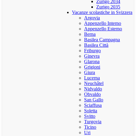
Zurigo 2034
Zurigo 2035
Vacanze scolastiche in Svizzera
Argovia
Appenzello Interno
Appenzello Esterno
Berna
Basilea Campagna
Basilea Città
Friburgo
Ginevra
Glarona
Grigioni
Giura
Lucerna
Neuchâtel
Nidvaldo
Obvaldo
San Gallo
Sciaffusa
Soletta
Svitto
Turgovia
Ticino
Uri