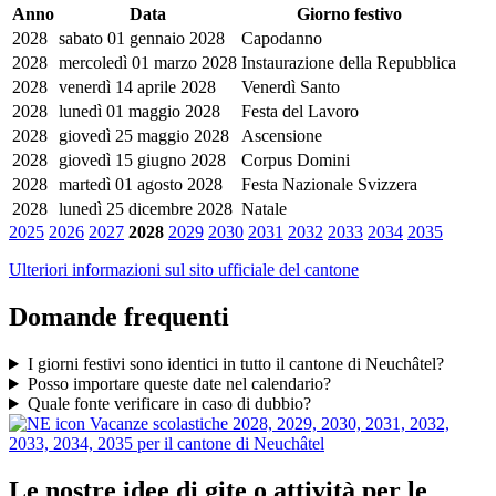
Anno
Data
Giorno festivo
2028
sabato 01 gennaio 2028
Capodanno
2028
mercoledì 01 marzo 2028
Instaurazione della Repubblica
2028
venerdì 14 aprile 2028
Venerdì Santo
2028
lunedì 01 maggio 2028
Festa del Lavoro
2028
giovedì 25 maggio 2028
Ascensione
2028
giovedì 15 giugno 2028
Corpus Domini
2028
martedì 01 agosto 2028
Festa Nazionale Svizzera
2028
lunedì 25 dicembre 2028
Natale
2025
2026
2027
2028
2029
2030
2031
2032
2033
2034
2035
Ulteriori informazioni sul sito ufficiale del cantone
Domande frequenti
I giorni festivi sono identici in tutto il cantone di Neuchâtel?
Posso importare queste date nel calendario?
Quale fonte verificare in caso di dubbio?
Vacanze scolastiche 2028, 2029, 2030, 2031, 2032,
2033, 2034, 2035 per il cantone di Neuchâtel
Le nostre idee di gite o attività per le