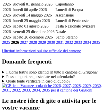
2026
giovedì 01 gennaio 2026
Capodanno
2026
lunedì 06 aprile 2026
Lunedì di Pasqua
2026
giovedì 14 maggio 2026
Ascensione
2026
lunedì 25 maggio 2026
Lunedì di Pentecoste
2026
sabato 01 agosto 2026
Festa Nazionale Svizzera
2026
venerdì 25 dicembre 2026
Natale
2026
sabato 26 dicembre 2026
Santo Stefano
2025
2026
2027
2028
2029
2030
2031
2032
2033
2034
2035
Ulteriori informazioni sul sito ufficiale del cantone
Domande frequenti
I giorni festivi sono identici in tutto il cantone di Grigioni?
Posso importare queste date nel calendario?
Quale fonte verificare in caso di dubbio?
Vacanze scolastiche 2026, 2027, 2028, 2029, 2030,
2031, 2032, 2033, 2034, 2035 per il cantone dei Grigioni
Le nostre idee di gite o attività per le
vostre vacanze