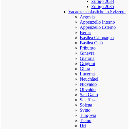
Zurigo 2034
Zurigo 2035
Vacanze scolastiche in Svizzera
Argovia
Appenzello Interno
Appenzello Esterno
Berna
Basilea Campagna
Basilea Città
Friburgo
Ginevra
Glarona
Grigioni
Giura
Lucerna
Neuchâtel
Nidvaldo
Obvaldo
San Gallo
Sciaffusa
Soletta
Svitto
Turgovia
Ticino
Uri