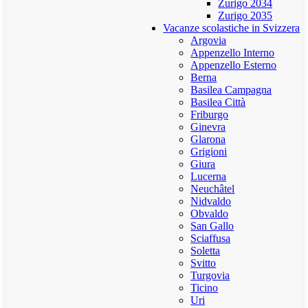
Zurigo 2034
Zurigo 2035
Vacanze scolastiche in Svizzera
Argovia
Appenzello Interno
Appenzello Esterno
Berna
Basilea Campagna
Basilea Città
Friburgo
Ginevra
Glarona
Grigioni
Giura
Lucerna
Neuchâtel
Nidvaldo
Obvaldo
San Gallo
Sciaffusa
Soletta
Svitto
Turgovia
Ticino
Uri