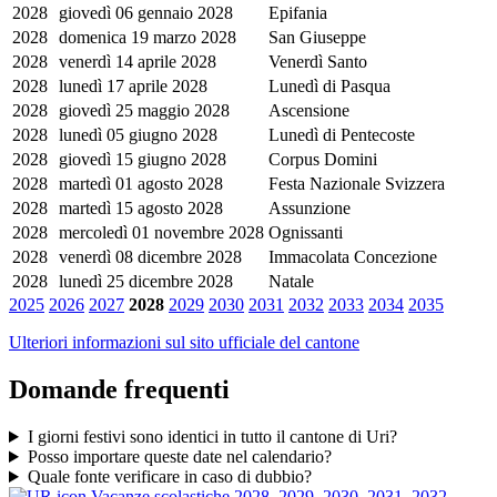
2028
giovedì 06 gennaio 2028
Epifania
2028
domenica 19 marzo 2028
San Giuseppe
2028
venerdì 14 aprile 2028
Venerdì Santo
2028
lunedì 17 aprile 2028
Lunedì di Pasqua
2028
giovedì 25 maggio 2028
Ascensione
2028
lunedì 05 giugno 2028
Lunedì di Pentecoste
2028
giovedì 15 giugno 2028
Corpus Domini
2028
martedì 01 agosto 2028
Festa Nazionale Svizzera
2028
martedì 15 agosto 2028
Assunzione
2028
mercoledì 01 novembre 2028
Ognissanti
2028
venerdì 08 dicembre 2028
Immacolata Concezione
2028
lunedì 25 dicembre 2028
Natale
2025
2026
2027
2028
2029
2030
2031
2032
2033
2034
2035
Ulteriori informazioni sul sito ufficiale del cantone
Domande frequenti
I giorni festivi sono identici in tutto il cantone di Uri?
Posso importare queste date nel calendario?
Quale fonte verificare in caso di dubbio?
Vacanze scolastiche 2028, 2029, 2030, 2031, 2032,