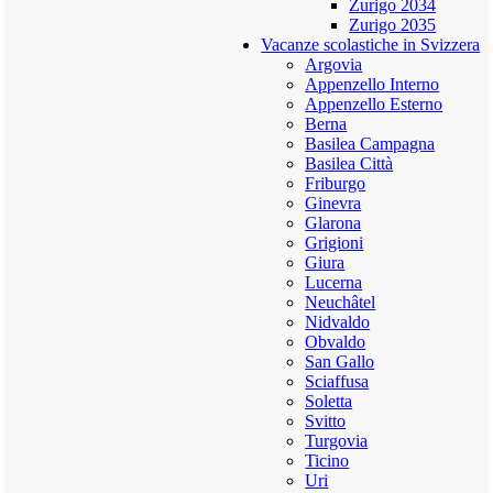
Zurigo 2034
Zurigo 2035
Vacanze scolastiche in Svizzera
Argovia
Appenzello Interno
Appenzello Esterno
Berna
Basilea Campagna
Basilea Città
Friburgo
Ginevra
Glarona
Grigioni
Giura
Lucerna
Neuchâtel
Nidvaldo
Obvaldo
San Gallo
Sciaffusa
Soletta
Svitto
Turgovia
Ticino
Uri