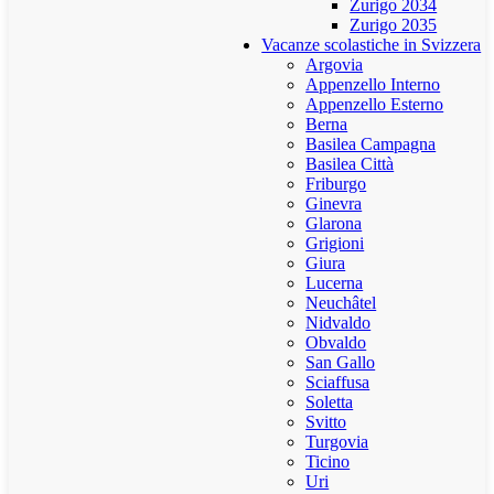
Zurigo 2034
Zurigo 2035
Vacanze scolastiche in Svizzera
Argovia
Appenzello Interno
Appenzello Esterno
Berna
Basilea Campagna
Basilea Città
Friburgo
Ginevra
Glarona
Grigioni
Giura
Lucerna
Neuchâtel
Nidvaldo
Obvaldo
San Gallo
Sciaffusa
Soletta
Svitto
Turgovia
Ticino
Uri