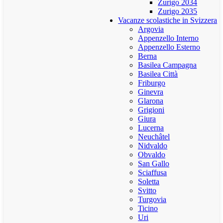
Zurigo 2034
Zurigo 2035
Vacanze scolastiche in Svizzera
Argovia
Appenzello Interno
Appenzello Esterno
Berna
Basilea Campagna
Basilea Città
Friburgo
Ginevra
Glarona
Grigioni
Giura
Lucerna
Neuchâtel
Nidvaldo
Obvaldo
San Gallo
Sciaffusa
Soletta
Svitto
Turgovia
Ticino
Uri