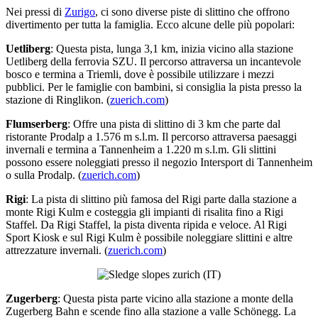
Nei pressi di
Zurigo
, ci sono diverse piste di slittino che offrono
divertimento per tutta la famiglia. Ecco alcune delle più popolari:
Uetliberg
: Questa pista, lunga 3,1 km, inizia vicino alla stazione
Uetliberg della ferrovia SZU. Il percorso attraversa un incantevole
bosco e termina a Triemli, dove è possibile utilizzare i mezzi
pubblici. Per le famiglie con bambini, si consiglia la pista presso la
stazione di Ringlikon. (
zuerich.com
)
Flumserberg
: Offre una pista di slittino di 3 km che parte dal
ristorante Prodalp a 1.576 m s.l.m. Il percorso attraversa paesaggi
invernali e termina a Tannenheim a 1.220 m s.l.m. Gli slittini
possono essere noleggiati presso il negozio Intersport di Tannenheim
o sulla Prodalp. (
zuerich.com
)
Rigi
: La pista di slittino più famosa del Rigi parte dalla stazione a
monte Rigi Kulm e costeggia gli impianti di risalita fino a Rigi
Staffel. Da Rigi Staffel, la pista diventa ripida e veloce. Al Rigi
Sport Kiosk e sul Rigi Kulm è possibile noleggiare slittini e altre
attrezzature invernali. (
zuerich.com
)
Zugerberg
: Questa pista parte vicino alla stazione a monte della
Zugerberg Bahn e scende fino alla stazione a valle Schönegg. La