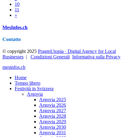
10
11
»
MesInfos.ch
Contatto
© copyright 2025
PragmUtopia · Digital Agency for Local
Businesses
|
Condizioni Generali
Informativa sulla Privacy
mesinfos.ch
Home
Tempo libero
Festività in Svizzera
Argovia
Argovia 2025
Argovia 2026
Argovia 2027
Argovia 2028
Argovia 2029
Argovia 2030
Argovia 2031