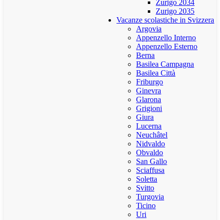
Zurigo 2034
Zurigo 2035
Vacanze scolastiche in Svizzera
Argovia
Appenzello Interno
Appenzello Esterno
Berna
Basilea Campagna
Basilea Città
Friburgo
Ginevra
Glarona
Grigioni
Giura
Lucerna
Neuchâtel
Nidvaldo
Obvaldo
San Gallo
Sciaffusa
Soletta
Svitto
Turgovia
Ticino
Uri