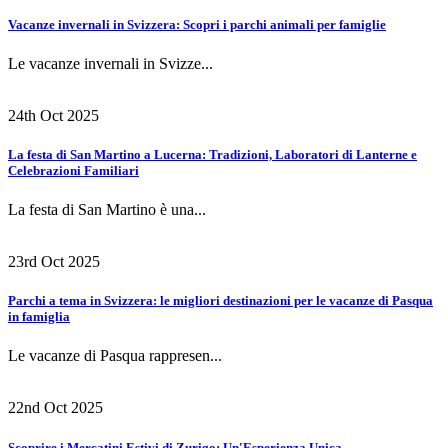
Vacanze invernali in Svizzera: Scopri i parchi animali per famiglie
Le vacanze invernali in Svizze...
24th Oct 2025
La festa di San Martino a Lucerna: Tradizioni, Laboratori di Lanterne e
Celebrazioni Familiari
La festa di San Martino è una...
23rd Oct 2025
Parchi a tema in Svizzera: le migliori destinazioni per le vacanze di Pasqua
in famiglia
Le vacanze di Pasqua rappresen...
22nd Oct 2025
Scoprire i Mercatini Estivi di Zurigo: Un'Esperienza Unica