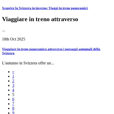
Scoprire la Svizzera in inverno: Viaggi in treno panoramici
Viaggiare in treno attraverso
...
18th Oct 2025
Viaggiare in treno panoramico attraverso i paesaggi autunnali della
Svizzera
L'autunno in Svizzera offre un...
«
1
2
3
4
5
6
7
8
9