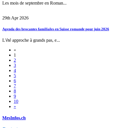
Les mois de septembre en Roman...
29th Apr 2026
Agenda des brocantes familiales en Suisse romande pour juin 2026
L'été approche à grands pas, e...
«
1
2
3
4
5
6
7
8
9
10
»
MesInfos.ch