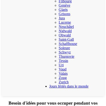
Fribourg
Genève
Glaris
Grisons
Jura
Lucerne
Neuchâtel
Nidwald
Obwald
Saint-Gall
Schaffhouse
Soleure
Schwyz
Thurgovie
Tessin
Uri
Vaud
Valais
Zoug
Zurich
Jours fériés dans le monde
Besoin d'idées pour vous occuper pendant vos