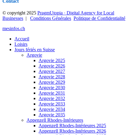
Contact
© copyright 2025
PragmUtopia · Digital Agency for Local
Businesses
|
Conditions Générales
Politique de Confidentialité
mesinfos.ch
Accueil
Loisirs
Jours fériés en Suisse
Argovie
Argovie 2025
Argovie 2026
Argovie 2027
Argovie 2028
Argovie 2029
Argovie 2030
Argovie 2031
Argovie 2032
Argovie 2033
Argovie 2034
Argovie 2035
Appenzell Rhodes-Intérieures
Appenzell Rhodes-Intérieures 2025
Appenzell Rhodes-Intérieures 2026