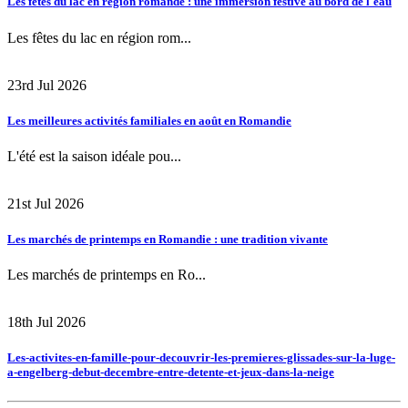
Les fêtes du lac en région romande : une immersion festive au bord de l'eau
Les fêtes du lac en région rom...
23rd Jul 2026
Les meilleures activités familiales en août en Romandie
L'été est la saison idéale pou...
21st Jul 2026
Les marchés de printemps en Romandie : une tradition vivante
Les marchés de printemps en Ro...
18th Jul 2026
Les-activites-en-famille-pour-decouvrir-les-premieres-glissades-sur-la-luge-
a-engelberg-debut-decembre-entre-detente-et-jeux-dans-la-neige