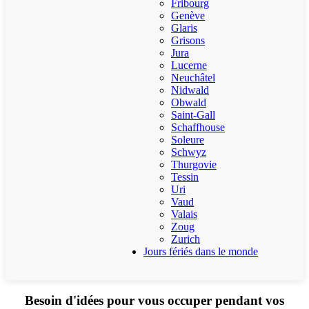
Fribourg
Genève
Glaris
Grisons
Jura
Lucerne
Neuchâtel
Nidwald
Obwald
Saint-Gall
Schaffhouse
Soleure
Schwyz
Thurgovie
Tessin
Uri
Vaud
Valais
Zoug
Zurich
Jours fériés dans le monde
Besoin d'idées pour vous occuper pendant vos