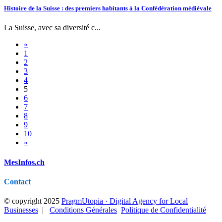
Histoire de la Suisse : des premiers habitants à la Confédération médiévale
La Suisse, avec sa diversité c...
«
1
2
3
4
5
6
7
8
9
10
»
MesInfos.ch
Contact
© copyright 2025
PragmUtopia · Digital Agency for Local
Businesses
|
Conditions Générales
Politique de Confidentialité