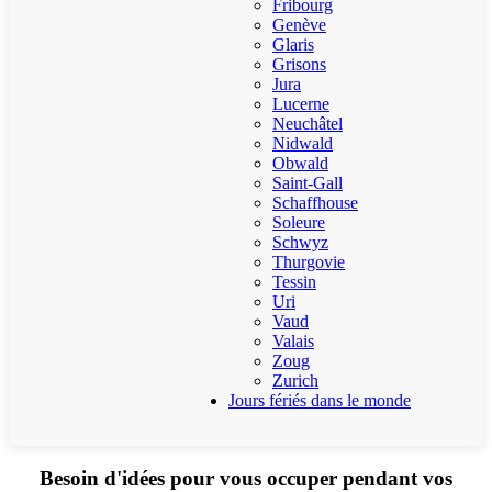
Fribourg
Genève
Glaris
Grisons
Jura
Lucerne
Neuchâtel
Nidwald
Obwald
Saint-Gall
Schaffhouse
Soleure
Schwyz
Thurgovie
Tessin
Uri
Vaud
Valais
Zoug
Zurich
Jours fériés dans le monde
Besoin d'idées pour vous occuper pendant vos