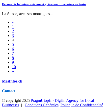
Découvrir la Suisse autrement grâce aux itinéraires en train
La Suisse, avec ses montagnes...
«
1
2
3
4
5
6
7
8
9
10
»
MesInfos.ch
Contact
© copyright 2025
PragmUtopia · Digital Agency for Local
Businesses
|
Conditions Générales
Politique de Confidentialité