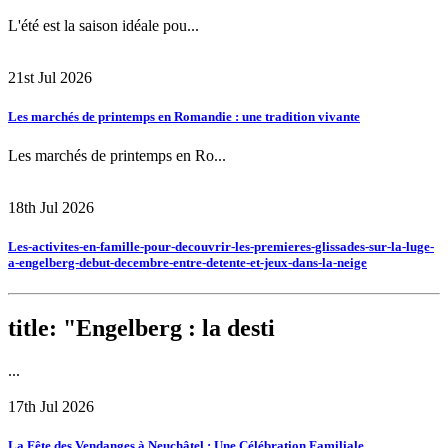
L'été est la saison idéale pou...
21st Jul 2026
Les marchés de printemps en Romandie : une tradition vivante
Les marchés de printemps en Ro...
18th Jul 2026
Les-activites-en-famille-pour-decouvrir-les-premieres-glissades-sur-la-luge-
a-engelberg-debut-decembre-entre-detente-et-jeux-dans-la-neige
title: "Engelberg : la desti
...
17th Jul 2026
La Fête des Vendanges à Neuchâtel : Une Célébration Familiale