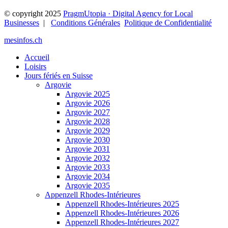
© copyright 2025
PragmUtopia · Digital Agency for Local
Businesses
|
Conditions Générales
Politique de Confidentialité
mesinfos.ch
Accueil
Loisirs
Jours fériés en Suisse
Argovie
Argovie 2025
Argovie 2026
Argovie 2027
Argovie 2028
Argovie 2029
Argovie 2030
Argovie 2031
Argovie 2032
Argovie 2033
Argovie 2034
Argovie 2035
Appenzell Rhodes-Intérieures
Appenzell Rhodes-Intérieures 2025
Appenzell Rhodes-Intérieures 2026
Appenzell Rhodes-Intérieures 2027