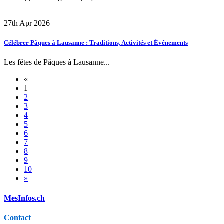
27th Apr 2026
Célébrer Pâques à Lausanne : Traditions, Activités et Événements
Les fêtes de Pâques à Lausanne...
«
1
2
3
4
5
6
7
8
9
10
»
MesInfos.ch
Contact