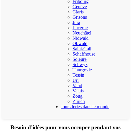
Fribourg
Genève
Glaris
Grisons
Jura
Lucerne
Neuchâtel
Nidwald
Obwald
Saint-Gall
Schaffhouse
Soleure
Schwyz
Thurgovie
Tessin
Uri
Vaud
Valais
Zoug
Zurich
Jours fériés dans le monde
Besoin d'idées pour vous occuper pendant vos