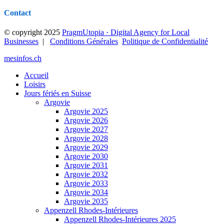
Contact
© copyright 2025
PragmUtopia · Digital Agency for Local
Businesses
|
Conditions Générales
Politique de Confidentialité
mesinfos.ch
Accueil
Loisirs
Jours fériés en Suisse
Argovie
Argovie 2025
Argovie 2026
Argovie 2027
Argovie 2028
Argovie 2029
Argovie 2030
Argovie 2031
Argovie 2032
Argovie 2033
Argovie 2034
Argovie 2035
Appenzell Rhodes-Intérieures
Appenzell Rhodes-Intérieures 2025