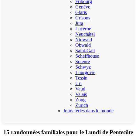
Fribourg
Genève
Glaris
Grisons
Jura
Lucerne
Neuchâtel
Nidwald
Obwald
Saint-Gall
Schaffhouse
Soleure
Schwyz
Thurgovie
Tessin
Uri
Vaud
Valais
Zoug
Zurich
Jours fériés dans le monde
15 randonnées familiales pour le Lundi de Pentecôte