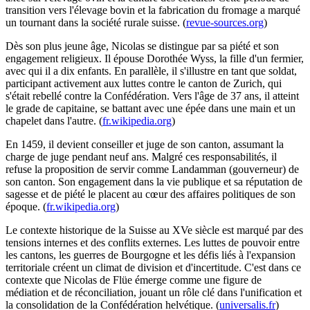
transition vers l'élevage bovin et la fabrication du fromage a marqué
un tournant dans la société rurale suisse. (
revue-sources.org
)
Dès son plus jeune âge, Nicolas se distingue par sa piété et son
engagement religieux. Il épouse Dorothée Wyss, la fille d'un fermier,
avec qui il a dix enfants. En parallèle, il s'illustre en tant que soldat,
participant activement aux luttes contre le canton de Zurich, qui
s'était rebellé contre la Confédération. Vers l'âge de 37 ans, il atteint
le grade de capitaine, se battant avec une épée dans une main et un
chapelet dans l'autre. (
fr.wikipedia.org
)
En 1459, il devient conseiller et juge de son canton, assumant la
charge de juge pendant neuf ans. Malgré ces responsabilités, il
refuse la proposition de servir comme Landamman (gouverneur) de
son canton. Son engagement dans la vie publique et sa réputation de
sagesse et de piété le placent au cœur des affaires politiques de son
époque. (
fr.wikipedia.org
)
Le contexte historique de la Suisse au XVe siècle est marqué par des
tensions internes et des conflits externes. Les luttes de pouvoir entre
les cantons, les guerres de Bourgogne et les défis liés à l'expansion
territoriale créent un climat de division et d'incertitude. C'est dans ce
contexte que Nicolas de Flüe émerge comme une figure de
médiation et de réconciliation, jouant un rôle clé dans l'unification et
la consolidation de la Confédération helvétique. (
universalis.fr
)