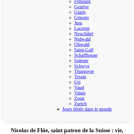
Fribourg
Genève
Glaris
Grisons
Jura
Lucerne
Neuchâtel
Nidwald
Obwald
Saint-Gall
Schaffhouse
Soleure
Schwyz
Thurgovie
Tessin
Uri
Vaud
Valais
Zoug
Zurich
Jours fériés dans le monde
Nicolas de Flüe, saint patron de la Suisse : vie,