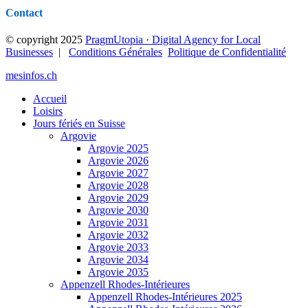
Contact
© copyright 2025
PragmUtopia · Digital Agency for Local
Businesses
|
Conditions Générales
Politique de Confidentialité
mesinfos.ch
Accueil
Loisirs
Jours fériés en Suisse
Argovie
Argovie 2025
Argovie 2026
Argovie 2027
Argovie 2028
Argovie 2029
Argovie 2030
Argovie 2031
Argovie 2032
Argovie 2033
Argovie 2034
Argovie 2035
Appenzell Rhodes-Intérieures
Appenzell Rhodes-Intérieures 2025