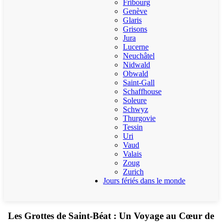
Fribourg
Genève
Glaris
Grisons
Jura
Lucerne
Neuchâtel
Nidwald
Obwald
Saint-Gall
Schaffhouse
Soleure
Schwyz
Thurgovie
Tessin
Uri
Vaud
Valais
Zoug
Zurich
Jours fériés dans le monde
Les Grottes de Saint-Béat : Un Voyage au Cœur de