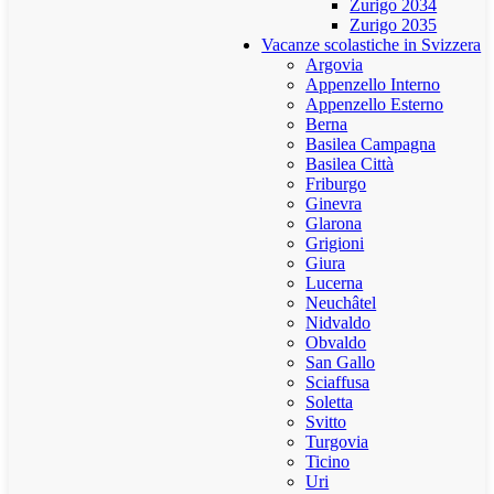
Zurigo 2034
Zurigo 2035
Vacanze scolastiche in Svizzera
Argovia
Appenzello Interno
Appenzello Esterno
Berna
Basilea Campagna
Basilea Città
Friburgo
Ginevra
Glarona
Grigioni
Giura
Lucerna
Neuchâtel
Nidvaldo
Obvaldo
San Gallo
Sciaffusa
Soletta
Svitto
Turgovia
Ticino
Uri