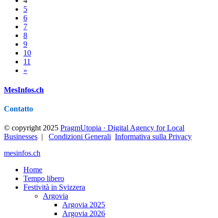
4
5
6
7
8
9
10
11
»
MesInfos.ch
Contatto
© copyright 2025
PragmUtopia · Digital Agency for Local
Businesses
|
Condizioni Generali
Informativa sulla Privacy
mesinfos.ch
Home
Tempo libero
Festività in Svizzera
Argovia
Argovia 2025
Argovia 2026