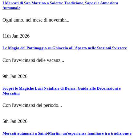
I Mercati di San Martino a Soletta: Tradizione, Sapori e Atmosfera
Autunnale
Ogni anno, nel mese di novembr...
11th Jan 2026
Le Magia del Pattinaggio su Ghiaccio all'Aperto nelle Stazioni Svizzere
Con l'avvicinarsi delle vacanz...
9th Jan 2026
Scopri le Magiche Luci Natalizie di Berna: Guida alle Decorazioni e
Mercatini
Con l'avvicinarsi del periodo...
5th Jan 2026
Mercati autunnali a Saint-Martin: un'esperienza familiare tra tradizione e