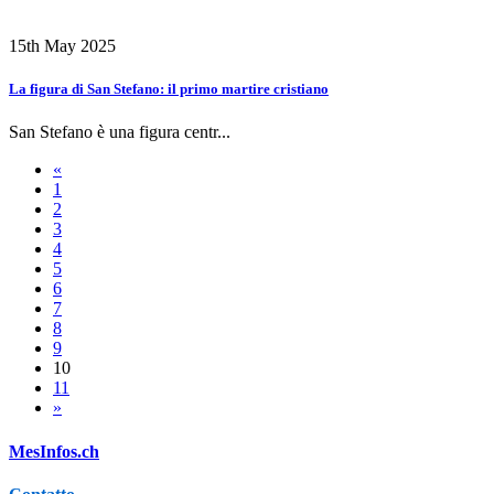
15th May 2025
La figura di San Stefano: il primo martire cristiano
San Stefano è una figura centr...
«
1
2
3
4
5
6
7
8
9
10
11
»
MesInfos.ch