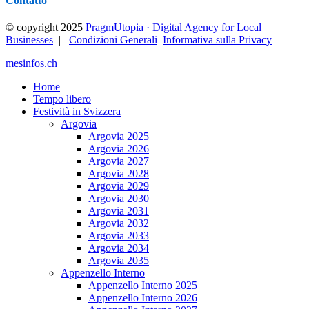
Contatto
© copyright 2025
PragmUtopia · Digital Agency for Local
Businesses
|
Condizioni Generali
Informativa sulla Privacy
mesinfos.ch
Home
Tempo libero
Festività in Svizzera
Argovia
Argovia 2025
Argovia 2026
Argovia 2027
Argovia 2028
Argovia 2029
Argovia 2030
Argovia 2031
Argovia 2032
Argovia 2033
Argovia 2034
Argovia 2035
Appenzello Interno
Appenzello Interno 2025
Appenzello Interno 2026