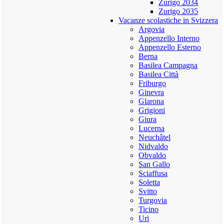
Zurigo 2034
Zurigo 2035
Vacanze scolastiche in Svizzera
Argovia
Appenzello Interno
Appenzello Esterno
Berna
Basilea Campagna
Basilea Città
Friburgo
Ginevra
Glarona
Grigioni
Giura
Lucerna
Neuchâtel
Nidvaldo
Obvaldo
San Gallo
Sciaffusa
Soletta
Svitto
Turgovia
Ticino
Uri